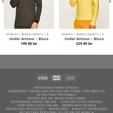
BĂRBAŢI / ÎMBRĂCĂMINTE / BLUZE ȘI HANORACE
BĂRBAŢI / ÎMBRĂCĂMINTE / BLUZE ȘI HANORACE
Under Armour – Bluza
Under Armour – Bluza
199.90
lei
239.90
lei
INFIINTARE FIRME ORADEA
GAMINVEST IMOBILIARE INFIINTARE FIRME CONTABILITA
RECRUTARE PEROSNALE
INFIINTARE SRL MODFICARE FIRME
DESCHIDERE FIRMA ONLINE
CONTABILITATE ORADEA
CONTABILITATE ONLINE
IMOBILIARE ORADEA
IMOBILIARE BUCURESTI
IMOBILIARE
AGENTIE IMOBILIARA
RECRUTARE PERSONAL ȘI LOCURI DE MUNCA