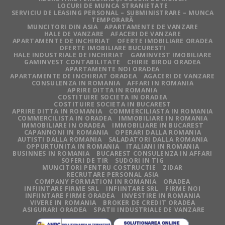
LOCURI DE MUNCA STRANIETATE
SERVICIU DE LEASING PERSONAL – SUBMINISTRARE – MUNCA
TEMPORARĂ
MUNCITORI DIN ASIA
APARTAMENTE DE VANZARE
HALE DE VANZARE
AFACERI DE VANZARE
APARTAMENTE DE INCHIRIAT
OFERTE IMOBILIARE ORADEA
OFERTE IMOBILIARE BUCURESTI
HALE INDUSTRIALE DE INCHIRIAT
GAMINVEST IMOBILIARE
GAMINVEST CONTABILITATE
CHIRIE BIROU ORADEA
APARTAMENTE NOI ORADEA
APARTAMENTE DE INCHIRIAT ORADEA
AGACERI DE VANZARE
CONSULENZA IN ROMANIA
AFFARI IN ROMANIA
APRIRE DITTA IN ROMANIA
COSTITUIRE SOCIETA IN ORADEA
COSTITUIRE SOCIETA IN BUCAREST
APRIRE DITTA IN ROMANIA
COMMERCILIASTA IN ROMANIA
COMMERCILISTA IN ORADEA
IMMOBILIARE IN ROMANIA
IMMOBILIARE IN ORADEA
IMMOBILIARE IN BUCAREST
CAPANNONI IN ROMANIA
OPERARI DALLA ROMANIA
AUTISTI DALLA ROMANIA
SALADATORI DALLA ROMANIA
OPPURTUNITA IN ROMANIA
ITALIANI IN ROMANIA
BUSINNES IN ROMANIA
BUCAREST CONSULENZA IN AFFARI
SOFERI DE TIR
SUDORI IN TIG
MUNCITORI PENTRU COSTRUCTIE
ZIDAR
RECRUTARE PERSONAL ASIA
COMPANY FORMATION IN ROMANIA
ORADEA
INFIINTARE FIRME SRL
INFIINTARE SRL
FIRME NOI
INFIINTARE FIRME ORADEA
INVESTIRE IN ROMANIA
VIVERE IN ROMANIA
BROKER DE CREDIT ORADEA
ASIGURARI ORADEA
SPATII INDUSTRIALE DE VANZARE