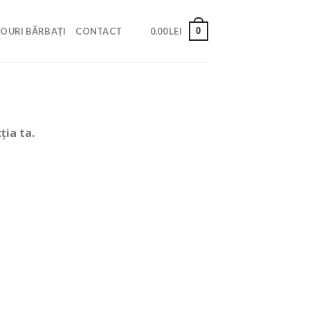
0
OURI BĂRBAȚI
CONTACT
0.00
LEI
ția ta.