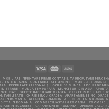
 IMOBILIARE INFIINTARE FIRME CONTABILITA RECRUTARE PEROSN
ILITATE ORADEA
CONTABILITATE ONLINE
IMOBILIARE ORADEA
IARA
RECRUTARE PERSONAL ȘI LOCURI DE MUNCA
LOCURI DE MU
BMINISTRARE – MUNCA TEMPORARĂ
MUNCITORI DIN ASIA
APARTA
INCHIRIAT
OFERTE IMOBILIARE ORADEA
OFERTE IMOBILIARE BU
ONTABILITATE
CHIRIE BIROU ORADEA
APARTAMENTE NOI ORADE
ZA IN ROMANIA
AFFARI IN ROMANIA
APRIRE DITTA IN ROMANIA
 DITTA IN ROMANIA
COMMERCILIASTA IN ROMANIA
COMMERCILI
LIARE IN BUCAREST
CAPANNONI IN ROMANIA
OPERARI DALLA 