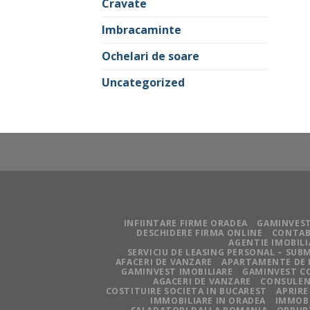
Cravate
Imbracaminte
Ochelari de soare
Uncategorized
INFIINTARE FIRME ORADEA
GAMINVEST
DESCHIDERE FIRMA ONLINE
CONTAB
AGENTIE IMOBIL
SERVICIU DE LEASING PERSONAL – SU
AFACERI DE VANZARE
APARTAMENTE DE 
GAMINVEST IMOBILIARE
GAMINVEST C
AGACERI DE VANZARE
CONSULEN
COSTITUIRE SOCIETA IN BUCAREST
APRIRE
IMMOBILIARE IN ORADEA
IMMOBI