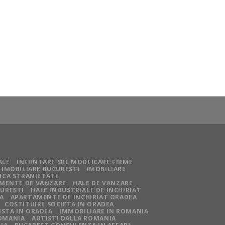
ALE
INFIINTARE SRL MODFICARE FIRME
IMOBILIARE BUCURESTI
IMOBILIARE
NCA STRANIETATE
MENTE DE VANZARE
HALE DE VANZARE
CURESTI
HALE INDUSTRIALE DE INCHIRIAT
A
APARTAMENTE DE INCHIRIAT ORADEA
COSTITUIRE SOCIETA IN ORADEA
STA IN ORADEA
IMMOBILIARE IN ROMANIA
ROMANIA
AUTISTI DALLA ROMANIA