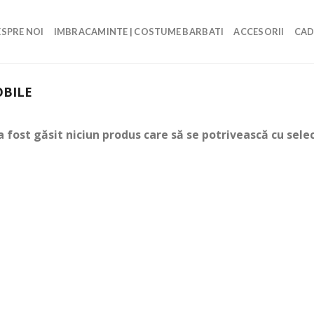
SPRE NOI
IMBRACAMINTE | COSTUME BARBATI
ACCESORII
CAD
BILE
a fost găsit niciun produs care să se potrivească cu selec