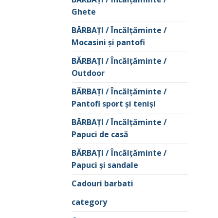
Ghete
BĂRBAŢI / Încălţăminte /
Mocasini şi pantofi
BĂRBAŢI / Încălţăminte /
Outdoor
BĂRBAŢI / Încălţăminte /
Pantofi sport şi tenişi
BĂRBAŢI / Încălţăminte /
Papuci de casă
BĂRBAŢI / Încălţăminte /
Papuci şi sandale
Cadouri barbati
category