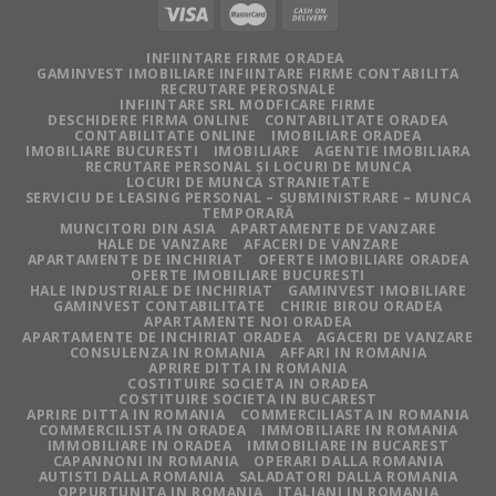
INFIINTARE FIRME ORADEA
GAMINVEST IMOBILIARE INFIINTARE FIRME CONTABILITA
RECRUTARE PEROSNALE
INFIINTARE SRL MODFICARE FIRME
DESCHIDERE FIRMA ONLINE
CONTABILITATE ORADEA
CONTABILITATE ONLINE
IMOBILIARE ORADEA
IMOBILIARE BUCURESTI
IMOBILIARE
AGENTIE IMOBILIARA
RECRUTARE PERSONAL ȘI LOCURI DE MUNCA
LOCURI DE MUNCA STRANIETATE
SERVICIU DE LEASING PERSONAL – SUBMINISTRARE – MUNCA
TEMPORARĂ
MUNCITORI DIN ASIA
APARTAMENTE DE VANZARE
HALE DE VANZARE
AFACERI DE VANZARE
APARTAMENTE DE INCHIRIAT
OFERTE IMOBILIARE ORADEA
OFERTE IMOBILIARE BUCURESTI
HALE INDUSTRIALE DE INCHIRIAT
GAMINVEST IMOBILIARE
GAMINVEST CONTABILITATE
CHIRIE BIROU ORADEA
APARTAMENTE NOI ORADEA
APARTAMENTE DE INCHIRIAT ORADEA
AGACERI DE VANZARE
CONSULENZA IN ROMANIA
AFFARI IN ROMANIA
APRIRE DITTA IN ROMANIA
COSTITUIRE SOCIETA IN ORADEA
COSTITUIRE SOCIETA IN BUCAREST
APRIRE DITTA IN ROMANIA
COMMERCILIASTA IN ROMANIA
COMMERCILISTA IN ORADEA
IMMOBILIARE IN ROMANIA
IMMOBILIARE IN ORADEA
IMMOBILIARE IN BUCAREST
CAPANNONI IN ROMANIA
OPERARI DALLA ROMANIA
AUTISTI DALLA ROMANIA
SALADATORI DALLA ROMANIA
OPPURTUNITA IN ROMANIA
ITALIANI IN ROMANIA