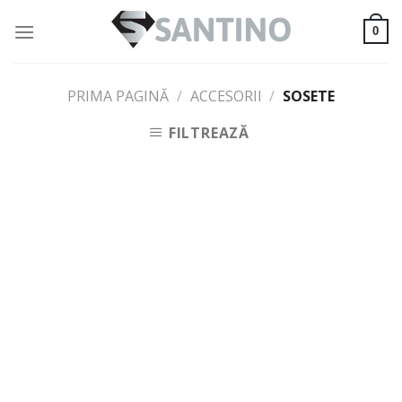
Skip
to
0
content
PRIMA PAGINĂ
/
ACCESORII
/
SOSETE
FILTREAZĂ