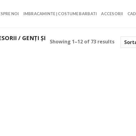
SPRE NOI
IMBRACAMINTE | COSTUME BARBATI
ACCESORII
CAD
SORII / GENŢI ŞI
Showing 1–12 of 73 results