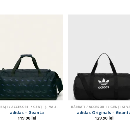
BĂRBAŢI / ACCESORII / GENŢI ŞI VALIZE
adidas – Geanta
adidas Originals – Geant
119.90
lei
129.90
lei