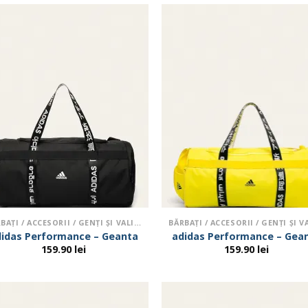
BĂRBAŢI / ACCESORII / GENŢI ŞI VALIZE
idas Performance – Geanta
adidas Performance – Gea
159.90
lei
159.90
lei