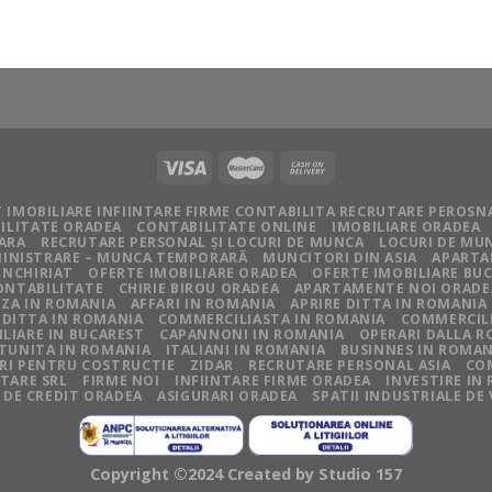
 IMOBILIARE INFIINTARE FIRME CONTABILITA RECRUTARE PEROSN
ILITATE ORADEA
CONTABILITATE ONLINE
IMOBILIARE ORADEA
IARA
RECRUTARE PERSONAL ȘI LOCURI DE MUNCA
LOCURI DE MU
BMINISTRARE – MUNCA TEMPORARĂ
MUNCITORI DIN ASIA
APARTA
INCHIRIAT
OFERTE IMOBILIARE ORADEA
OFERTE IMOBILIARE BU
ONTABILITATE
CHIRIE BIROU ORADEA
APARTAMENTE NOI ORADE
ZA IN ROMANIA
AFFARI IN ROMANIA
APRIRE DITTA IN ROMANIA
 DITTA IN ROMANIA
COMMERCILIASTA IN ROMANIA
COMMERCILI
LIARE IN BUCAREST
CAPANNONI IN ROMANIA
OPERARI DALLA 
TUNITA IN ROMANIA
ITALIANI IN ROMANIA
BUSINNES IN ROMAN
I PENTRU COSTRUCTIE
ZIDAR
RECRUTARE PERSONAL ASIA
CO
NTARE SRL
FIRME NOI
INFIINTARE FIRME ORADEA
INVESTIRE IN
 DE CREDIT ORADEA
ASIGURARI ORADEA
SPATII INDUSTRIALE DE
Copyright ©2024 Created by
Studio 157