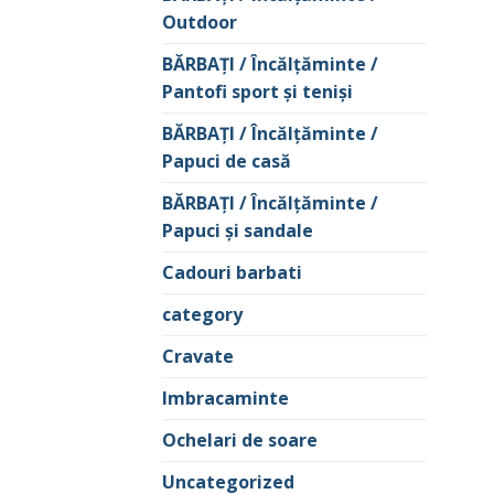
Outdoor
BĂRBAŢI / Încălţăminte /
Pantofi sport şi tenişi
BĂRBAŢI / Încălţăminte /
Papuci de casă
BĂRBAŢI / Încălţăminte /
Papuci şi sandale
Cadouri barbati
category
Cravate
Imbracaminte
Ochelari de soare
Uncategorized