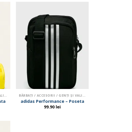
BĂRBAŢI / ACCESORII / GENŢI ŞI VALIZE
BĂRBAŢI / ACCESORII / GENŢI ŞI VALIZE
nta
adidas Performance – Poseta
99.90
lei