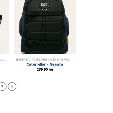
BĂRBAŢI / ACCESORII / GENŢI ŞI VALIZE
BĂRBAŢI / ACCESORII / GENŢI ŞI VALIZE
Caterpillar – Geanta
239.90
lei
7