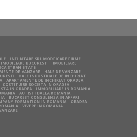
ALE
INFIINTARE SRL MODFICARE FIRME
IMOBILIARE BUCURESTI
IMOBILIARE
NCA STRANIETATE
MENTE DE VANZARE
HALE DE VANZARE
CURESTI
HALE INDUSTRIALE DE INCHIRIAT
A
APARTAMENTE DE INCHIRIAT ORADEA
COSTITUIRE SOCIETA IN ORADEA
STA IN ORADEA
IMMOBILIARE IN ROMANIA
ROMANIA
AUTISTI DALLA ROMANIA
IA
BUCAREST CONSULENZA IN AFFARI
MPANY FORMATION IN ROMANIA
ORADEA
 ROMANIA
VIVERE IN ROMANIA
 VANZARE