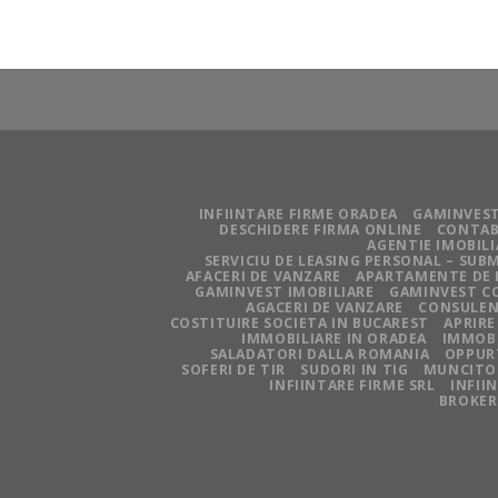
INFIINTARE FIRME ORADEA
GAMINVEST
DESCHIDERE FIRMA ONLINE
CONTAB
AGENTIE IMOBIL
SERVICIU DE LEASING PERSONAL – SU
AFACERI DE VANZARE
APARTAMENTE DE 
GAMINVEST IMOBILIARE
GAMINVEST C
AGACERI DE VANZARE
CONSULEN
COSTITUIRE SOCIETA IN BUCAREST
APRIRE
IMMOBILIARE IN ORADEA
IMMOBI
SALADATORI DALLA ROMANIA
OPPUR
SOFERI DE TIR
SUDORI IN TIG
MUNCITOR
INFIINTARE FIRME SRL
INFII
BROKER