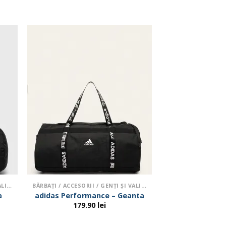
BĂRBAŢI / ACCESORII / GENŢI ŞI VALIZE
BĂRBAŢI / ACCESORII / GENŢI ŞI VALIZE
a
adidas Performance – Geanta
179.90
lei