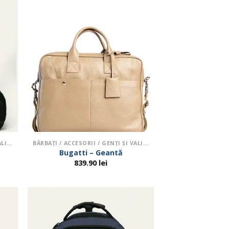
BĂRBAŢI / ACCESORII / GENŢI ŞI VALIZE
BĂRBAŢI / ACCESORII / GENŢI ŞI VALIZE
Bugatti – Geantă
839.90
lei