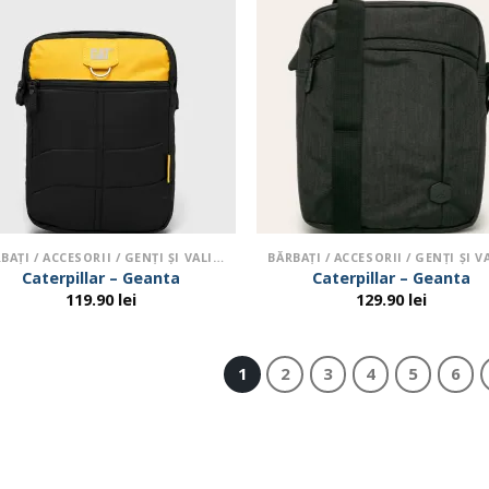
BĂRBAŢI / ACCESORII / GENŢI ŞI VALIZE
Caterpillar – Geanta
Caterpillar – Geanta
119.90
lei
129.90
lei
1
2
3
4
5
6