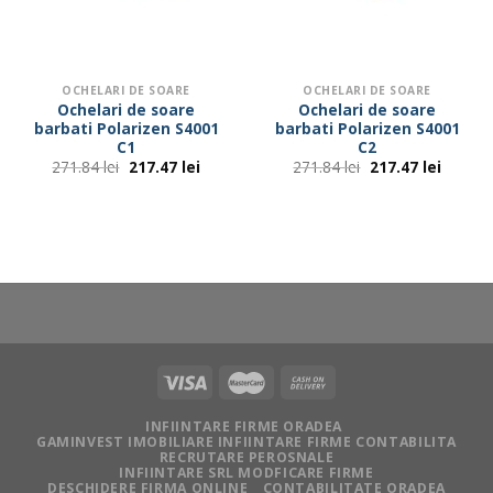
OCHELARI DE SOARE
OCHELARI DE SOARE
Ochelari de soare
Ochelari de soare
barbati Polarizen S4001
barbati Polarizen S4001
C1
C2
Prețul
Prețul
Prețul
Prețul
271.84
lei
217.47
lei
271.84
lei
217.47
lei
inițial
curent
inițial
curent
a
este:
a
este:
fost:
217.47 lei.
fost:
217.47 
271.84 lei.
271.84 lei.
INFIINTARE FIRME ORADEA
GAMINVEST IMOBILIARE INFIINTARE FIRME CONTABILITA
RECRUTARE PEROSNALE
INFIINTARE SRL MODFICARE FIRME
DESCHIDERE FIRMA ONLINE
CONTABILITATE ORADEA