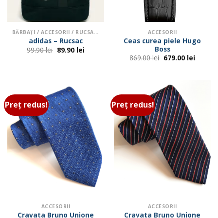
BĂRBAŢI / ACCESORII / RUCSACURI
ACCESORII
Ceas curea piele Hugo
adidas – Rucsac
Boss
Prețul
Prețul
99.90
lei
89.90
lei
inițial
curent
Prețul
Prețul
869.00
lei
679.00
lei
a
este:
inițial
curent
fost:
89.90 lei.
a
este:
99.90 lei.
fost:
679.00 
869.00 lei.
Preț redus!
Preț redus!
ACCESORII
ACCESORII
Cravata Bruno Unione
Cravata Bruno Unione