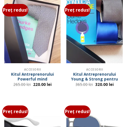
Preț redus!
Preț redus!
ACCESORII
ACCESORII
Kitul Antreprenorului
Kitul Antreprenorului
Powerful mind
Young & Strong pentru
Prețul
Prețul
Prețul
Prețul
265.00
lei
220.00
lei
365.00
lei
320.00
lei
inițial
curent
inițial
curent
a
este:
a
este:
fost:
220.00 lei.
fost:
320.00 
265.00 lei.
365.00 lei.
Preț redus!
Preț redus!