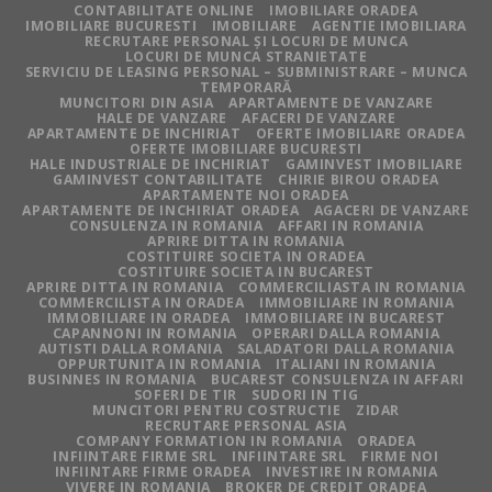
CONTABILITATE ONLINE
IMOBILIARE ORADEA
IMOBILIARE BUCURESTI
IMOBILIARE
AGENTIE IMOBILIARA
RECRUTARE PERSONAL ȘI LOCURI DE MUNCA
LOCURI DE MUNCA STRANIETATE
SERVICIU DE LEASING PERSONAL – SUBMINISTRARE – MUNCA
TEMPORARĂ
MUNCITORI DIN ASIA
APARTAMENTE DE VANZARE
HALE DE VANZARE
AFACERI DE VANZARE
APARTAMENTE DE INCHIRIAT
OFERTE IMOBILIARE ORADEA
OFERTE IMOBILIARE BUCURESTI
HALE INDUSTRIALE DE INCHIRIAT
GAMINVEST IMOBILIARE
GAMINVEST CONTABILITATE
CHIRIE BIROU ORADEA
APARTAMENTE NOI ORADEA
APARTAMENTE DE INCHIRIAT ORADEA
AGACERI DE VANZARE
CONSULENZA IN ROMANIA
AFFARI IN ROMANIA
APRIRE DITTA IN ROMANIA
COSTITUIRE SOCIETA IN ORADEA
COSTITUIRE SOCIETA IN BUCAREST
APRIRE DITTA IN ROMANIA
COMMERCILIASTA IN ROMANIA
COMMERCILISTA IN ORADEA
IMMOBILIARE IN ROMANIA
IMMOBILIARE IN ORADEA
IMMOBILIARE IN BUCAREST
CAPANNONI IN ROMANIA
OPERARI DALLA ROMANIA
AUTISTI DALLA ROMANIA
SALADATORI DALLA ROMANIA
OPPURTUNITA IN ROMANIA
ITALIANI IN ROMANIA
BUSINNES IN ROMANIA
BUCAREST CONSULENZA IN AFFARI
SOFERI DE TIR
SUDORI IN TIG
MUNCITORI PENTRU COSTRUCTIE
ZIDAR
RECRUTARE PERSONAL ASIA
COMPANY FORMATION IN ROMANIA
ORADEA
INFIINTARE FIRME SRL
INFIINTARE SRL
FIRME NOI
INFIINTARE FIRME ORADEA
INVESTIRE IN ROMANIA
VIVERE IN ROMANIA
BROKER DE CREDIT ORADEA