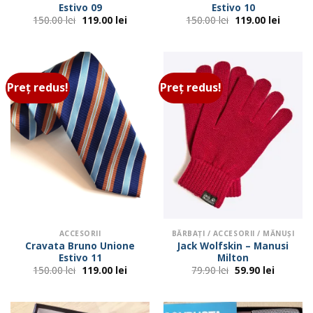
Estivo 09
Estivo 10
Prețul
Prețul
Prețul
Prețul
150.00
lei
119.00
lei
150.00
lei
119.00
lei
inițial
curent
inițial
curent
a
este:
a
este:
fost:
119.00 lei.
fost:
119.00 
150.00 lei.
150.00 lei.
Preț redus!
Preț redus!
ACCESORII
BĂRBAŢI / ACCESORII / MĂNUŞI
Cravata Bruno Unione
Jack Wolfskin – Manusi
Estivo 11
Milton
Prețul
Prețul
Prețul
Prețul
150.00
lei
119.00
lei
79.90
lei
59.90
lei
inițial
curent
inițial
curent
a
este:
a
este:
fost:
119.00 lei.
fost:
59.90 lei
150.00 lei.
79.90 lei.