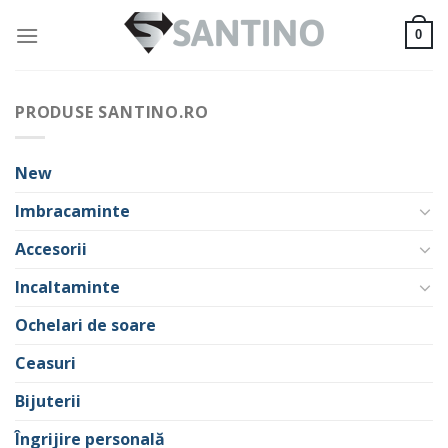
Skip
to
0
content
PRODUSE SANTINO.RO
New
Imbracaminte
Accesorii
Incaltaminte
Ochelari de soare
Ceasuri
Bijuterii
Îngrijire personală