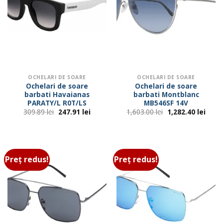
OCHELARI DE SOARE
OCHELARI DE SOARE
Ochelari de soare
Ochelari de soare
barbati Havaianas
barbati Montblanc
PARATY/L R0T/LS
MB546SF 14V
Prețul
Prețul
Prețul
Prețu
309.89
lei
247.91
lei
1,603.00
lei
1,282.40
lei
inițial
curent
inițial
cure
a
este:
a
este:
fost:
247.91 lei.
fost:
1,282
309.89 lei.
1,603.00 lei.
Preț redus!
Preț redus!