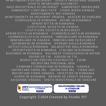
APARTAMENTE DE INCHIRIAT
OFERTE IMOBILIARE ORADEA
OFERTE IMOBILIARE BUCURESTI
HALE INDUSTRIALE DE INCHIRIAT
GAMINVEST IMOBILIARE
GAMINVEST CONTABILITATE
CHIRIE BIROU ORADEA
APARTAMENTE NOI ORADEA
APARTAMENTE DE INCHIRIAT ORADEA
AGACERI DE VANZARE
CONSULENZA IN ROMANIA
AFFARI IN ROMANIA
APRIRE DITTA IN ROMANIA
COSTITUIRE SOCIETA IN ORADEA
COSTITUIRE SOCIETA IN BUCAREST
APRIRE DITTA IN ROMANIA
COMMERCILIASTA IN ROMANIA
COMMERCILISTA IN ORADEA
IMMOBILIARE IN ROMANIA
IMMOBILIARE IN ORADEA
IMMOBILIARE IN BUCAREST
CAPANNONI IN ROMANIA
OPERARI DALLA ROMANIA
AUTISTI DALLA ROMANIA
SALADATORI DALLA ROMANIA
OPPURTUNITA IN ROMANIA
ITALIANI IN ROMANIA
BUSINNES IN ROMANIA
BUCAREST CONSULENZA IN AFFARI
SOFERI DE TIR
SUDORI IN TIG
MUNCITORI PENTRU COSTRUCTIE
ZIDAR
RECRUTARE PERSONAL ASIA
COMPANY FORMATION IN ROMANIA
ORADEA
INFIINTARE FIRME SRL
INFIINTARE SRL
FIRME NOI
INFIINTARE FIRME ORADEA
INVESTIRE IN ROMANIA
VIVERE IN ROMANIA
BROKER DE CREDIT ORADEA
ASIGURARI ORADEA
SPATII INDUSTRIALE DE VANZARE
Copyright ©2024 Created by
Studio 157