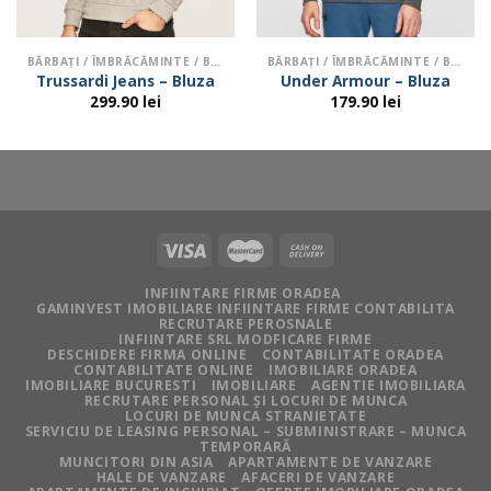
BĂRBAŢI / ÎMBRĂCĂMINTE / BLUZE ȘI HANORACE
BĂRBAŢI / ÎMBRĂCĂMINTE / BLUZE ȘI HANORACE
Trussardi Jeans – Bluza
Under Armour – Bluza
299.90
lei
179.90
lei
INFIINTARE FIRME ORADEA
GAMINVEST IMOBILIARE INFIINTARE FIRME CONTABILITA
RECRUTARE PEROSNALE
INFIINTARE SRL MODFICARE FIRME
DESCHIDERE FIRMA ONLINE
CONTABILITATE ORADEA
CONTABILITATE ONLINE
IMOBILIARE ORADEA
IMOBILIARE BUCURESTI
IMOBILIARE
AGENTIE IMOBILIARA
RECRUTARE PERSONAL ȘI LOCURI DE MUNCA
LOCURI DE MUNCA STRANIETATE
SERVICIU DE LEASING PERSONAL – SUBMINISTRARE – MUNCA
TEMPORARĂ
MUNCITORI DIN ASIA
APARTAMENTE DE VANZARE
HALE DE VANZARE
AFACERI DE VANZARE