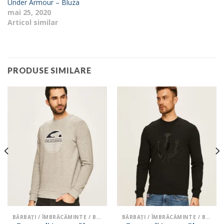
Under Armour – Bluza
mai 25, 2020
Articol similar
PRODUSE SIMILARE
BĂRBAŢI / ÎMBRĂCĂMINTE / BLUZE ȘI HANORACE
BĂRBAŢI / ÎMBRĂCĂMINTE / BLUZE ȘI HANORACE