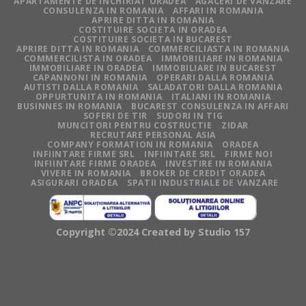
APARTAMENTE DE INCHIRIAT ORADEA
AGACERI DE VANZARE
CONSULENZA IN ROMANIA
AFFARI IN ROMANIA
APRIRE DITTA IN ROMANIA
COSTITUIRE SOCIETA IN ORADEA
COSTITUIRE SOCIETA IN BUCAREST
APRIRE DITTA IN ROMANIA
COMMERCILIASTA IN ROMANIA
COMMERCILISTA IN ORADEA
IMMOBILIARE IN ROMANIA
IMMOBILIARE IN ORADEA
IMMOBILIARE IN BUCAREST
CAPANNONI IN ROMANIA
OPERARI DALLA ROMANIA
AUTISTI DALLA ROMANIA
SALADATORI DALLA ROMANIA
OPPURTUNITA IN ROMANIA
ITALIANI IN ROMANIA
BUSINNES IN ROMANIA
BUCAREST CONSULENZA IN AFFARI
SOFERI DE TIR
SUDORI IN TIG
MUNCITORI PENTRU COSTRUCTIE
ZIDAR
RECRUTARE PERSONAL ASIA
COMPANY FORMATION IN ROMANIA
ORADEA
INFIINTARE FIRME SRL
INFIINTARE SRL
FIRME NOI
INFIINTARE FIRME ORADEA
INVESTIRE IN ROMANIA
VIVERE IN ROMANIA
BROKER DE CREDIT ORADEA
ASIGURARI ORADEA
SPATII INDUSTRIALE DE VANZARE
Copyright ©2024 Created by
Studio 157