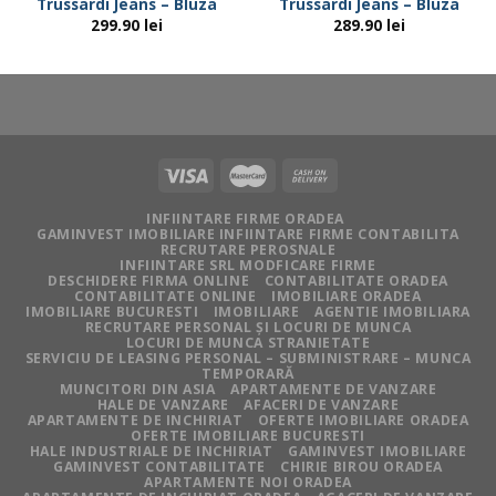
Trussardi Jeans – Bluza
Trussardi Jeans – Bluza
299.90
lei
289.90
lei
INFIINTARE FIRME ORADEA
GAMINVEST IMOBILIARE INFIINTARE FIRME CONTABILITA
RECRUTARE PEROSNALE
INFIINTARE SRL MODFICARE FIRME
DESCHIDERE FIRMA ONLINE
CONTABILITATE ORADEA
CONTABILITATE ONLINE
IMOBILIARE ORADEA
IMOBILIARE BUCURESTI
IMOBILIARE
AGENTIE IMOBILIARA
RECRUTARE PERSONAL ȘI LOCURI DE MUNCA
LOCURI DE MUNCA STRANIETATE
SERVICIU DE LEASING PERSONAL – SUBMINISTRARE – MUNCA
TEMPORARĂ
MUNCITORI DIN ASIA
APARTAMENTE DE VANZARE
HALE DE VANZARE
AFACERI DE VANZARE
APARTAMENTE DE INCHIRIAT
OFERTE IMOBILIARE ORADEA
OFERTE IMOBILIARE BUCURESTI
HALE INDUSTRIALE DE INCHIRIAT
GAMINVEST IMOBILIARE
GAMINVEST CONTABILITATE
CHIRIE BIROU ORADEA
APARTAMENTE NOI ORADEA