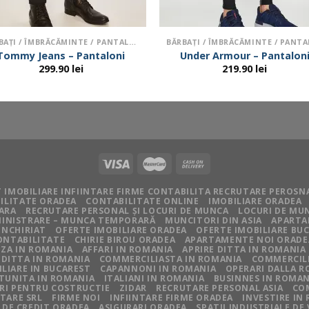
BĂRBAŢI / ÎMBRĂCĂMINTE / PANTALONI
Tommy Jeans – Pantaloni
Under Armour – Pantalon
299.90
lei
219.90
lei
 IMOBILIARE INFIINTARE FIRME CONTABILITA RECRUTARE PEROSN
ILITATE ORADEA
CONTABILITATE ONLINE
IMOBILIARE ORADEA
IARA
RECRUTARE PERSONAL ȘI LOCURI DE MUNCA
LOCURI DE MU
BMINISTRARE – MUNCA TEMPORARĂ
MUNCITORI DIN ASIA
APARTA
INCHIRIAT
OFERTE IMOBILIARE ORADEA
OFERTE IMOBILIARE BU
ONTABILITATE
CHIRIE BIROU ORADEA
APARTAMENTE NOI ORADE
ZA IN ROMANIA
AFFARI IN ROMANIA
APRIRE DITTA IN ROMANIA
 DITTA IN ROMANIA
COMMERCILIASTA IN ROMANIA
COMMERCILI
LIARE IN BUCAREST
CAPANNONI IN ROMANIA
OPERARI DALLA 
TUNITA IN ROMANIA
ITALIANI IN ROMANIA
BUSINNES IN ROMAN
I PENTRU COSTRUCTIE
ZIDAR
RECRUTARE PERSONAL ASIA
CO
NTARE SRL
FIRME NOI
INFIINTARE FIRME ORADEA
INVESTIRE IN
 DE CREDIT ORADEA
ASIGURARI ORADEA
SPATII INDUSTRIALE DE