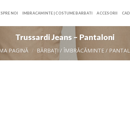
SPRE NOI
IMBRACAMINTE | COSTUME BARBATI
ACCESORII
CAD
Trussardi Jeans – Pantaloni
IMA PAGINĂ
/
BĂRBAŢI / ÎMBRĂCĂMINTE / PANTA