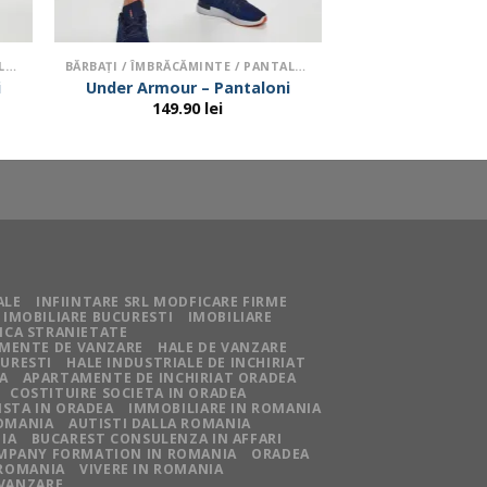
BĂRBAŢI / ÎMBRĂCĂMINTE / PANTALONI
BĂRBAŢI / ÎMBRĂCĂMINTE / PANTALONI
i
Under Armour – Pantaloni
149.90
lei
ALE
INFIINTARE SRL MODFICARE FIRME
IMOBILIARE BUCURESTI
IMOBILIARE
NCA STRANIETATE
MENTE DE VANZARE
HALE DE VANZARE
CURESTI
HALE INDUSTRIALE DE INCHIRIAT
A
APARTAMENTE DE INCHIRIAT ORADEA
COSTITUIRE SOCIETA IN ORADEA
STA IN ORADEA
IMMOBILIARE IN ROMANIA
ROMANIA
AUTISTI DALLA ROMANIA
IA
BUCAREST CONSULENZA IN AFFARI
MPANY FORMATION IN ROMANIA
ORADEA
 ROMANIA
VIVERE IN ROMANIA
 VANZARE