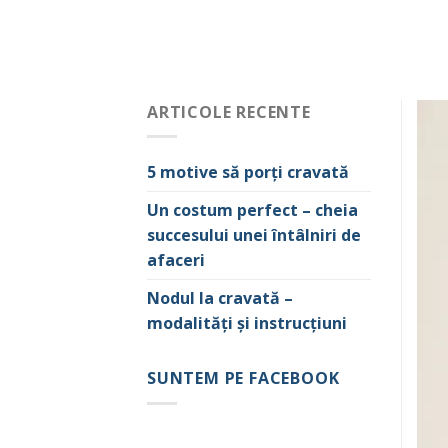
ARTICOLE RECENTE
5 motive să porți cravată
Un costum perfect – cheia
succesului unei întâlniri de
afaceri
Nodul la cravată –
modalități și instrucțiuni
SUNTEM PE FACEBOOK