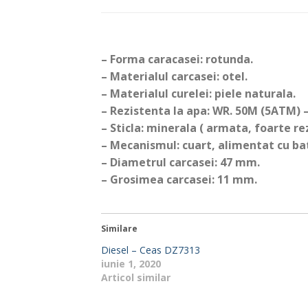
– Forma caracasei: rotunda.
– Materialul carcasei: otel.
– Materialul curelei: piele naturala.
– Rezistenta la apa: WR. 50M (5ATM) – 
– Sticla: minerala ( armata, foarte re
– Mecanismul: cuart, alimentat cu ba
– Diametrul carcasei: 47 mm.
– Grosimea carcasei: 11 mm.
Similare
Diesel – Ceas DZ7313
iunie 1, 2020
Articol similar