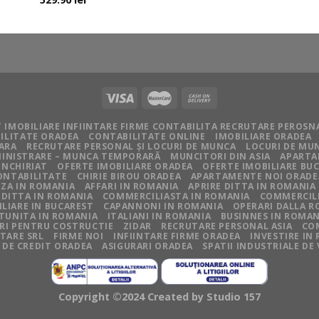
 IMOBILIARE INFIINTARE FIRME CONTABILITA RECRUTARE PEROSN
ILITATE ORADEA
CONTABILITATE ONLINE
IMOBILIARE ORADEA
IARA
RECRUTARE PERSONAL ȘI LOCURI DE MUNCA
LOCURI DE MU
BMINISTRARE – MUNCA TEMPORARĂ
MUNCITORI DIN ASIA
APARTA
INCHIRIAT
OFERTE IMOBILIARE ORADEA
OFERTE IMOBILIARE BU
ONTABILITATE
CHIRIE BIROU ORADEA
APARTAMENTE NOI ORADE
ZA IN ROMANIA
AFFARI IN ROMANIA
APRIRE DITTA IN ROMANIA
 DITTA IN ROMANIA
COMMERCILIASTA IN ROMANIA
COMMERCILI
LIARE IN BUCAREST
CAPANNONI IN ROMANIA
OPERARI DALLA 
TUNITA IN ROMANIA
ITALIANI IN ROMANIA
BUSINNES IN ROMAN
I PENTRU COSTRUCTIE
ZIDAR
RECRUTARE PERSONAL ASIA
CO
NTARE SRL
FIRME NOI
INFIINTARE FIRME ORADEA
INVESTIRE IN
 DE CREDIT ORADEA
ASIGURARI ORADEA
SPATII INDUSTRIALE DE
Copyright ©2024 Created by
Studio 157