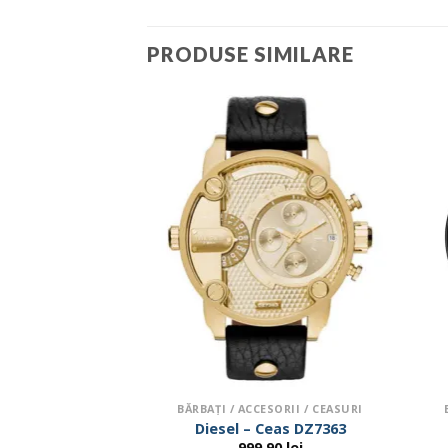
PRODUSE SIMILARE
ESORII / CEASURI
BĂRBAŢI / ACCESORII / CEASURI
l – Ceas
Diesel – Ceas DZ7363
.90
lei
999.90
lei