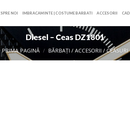
SPRE NOI
IMBRACAMINTE | COSTUME BARBATI
ACCESORII
CAD
Diesel – Ceas DZ1801
PRIMA PAGINĂ
/
BĂRBAŢI / ACCESORII / CEASURI