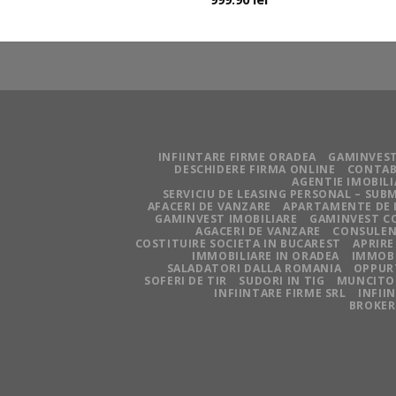
INFIINTARE FIRME ORADEA
GAMINVEST
DESCHIDERE FIRMA ONLINE
CONTAB
AGENTIE IMOBIL
SERVICIU DE LEASING PERSONAL – SU
AFACERI DE VANZARE
APARTAMENTE DE 
GAMINVEST IMOBILIARE
GAMINVEST C
AGACERI DE VANZARE
CONSULEN
COSTITUIRE SOCIETA IN BUCAREST
APRIRE
IMMOBILIARE IN ORADEA
IMMOBI
SALADATORI DALLA ROMANIA
OPPUR
SOFERI DE TIR
SUDORI IN TIG
MUNCITOR
INFIINTARE FIRME SRL
INFII
BROKER