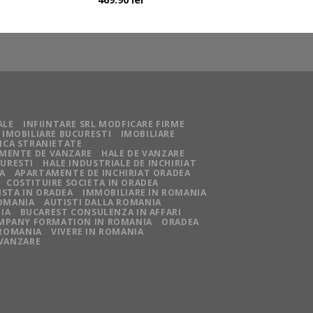
ALE
INFIINTARE SRL MODFICARE FIRME
IMOBILIARE BUCURESTI
IMOBILIARE
NCA STRANIETATE
MENTE DE VANZARE
HALE DE VANZARE
CURESTI
HALE INDUSTRIALE DE INCHIRIAT
A
APARTAMENTE DE INCHIRIAT ORADEA
COSTITUIRE SOCIETA IN ORADEA
STA IN ORADEA
IMMOBILIARE IN ROMANIA
ROMANIA
AUTISTI DALLA ROMANIA
IA
BUCAREST CONSULENZA IN AFFARI
MPANY FORMATION IN ROMANIA
ORADEA
 ROMANIA
VIVERE IN ROMANIA
 VANZARE