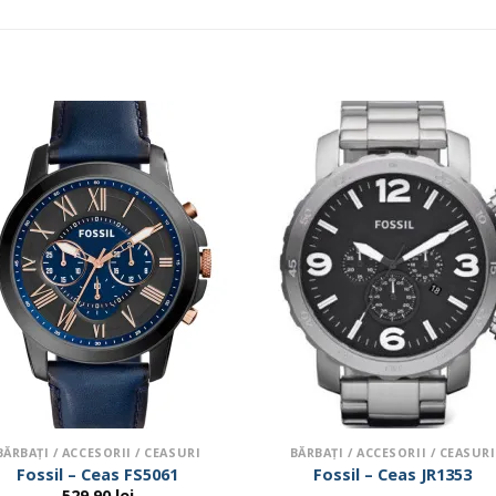
BĂRBAŢI / ACCESORII / CEASURI
BĂRBAŢI / ACCESORII / CEASURI
Fossil – Ceas FS5061
Fossil – Ceas JR1353
529.90
lei