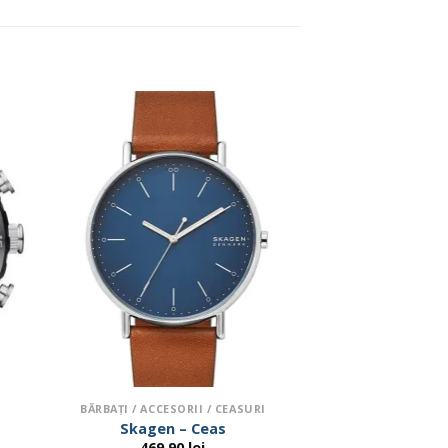
BĂRBAŢI / ACCESORII / CEASURI
Skagen – Ceas
469.90
lei