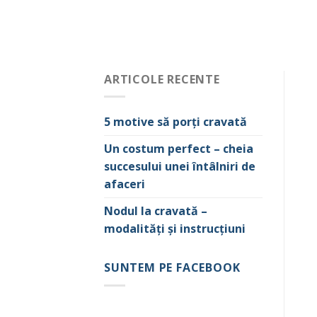
ARTICOLE RECENTE
5 motive să porți cravată
Un costum perfect – cheia
succesului unei întâlniri de
afaceri
Nodul la cravată –
modalități și instrucțiuni
SUNTEM PE FACEBOOK