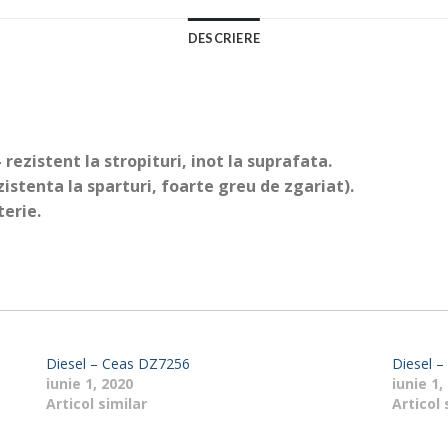
DESCRIERE
rezistent la stropituri, inot la suprafata.
zistenta la sparturi, foarte greu de zgariat).
terie.
Diesel – Ceas DZ7256
Diesel 
iunie 1, 2020
iunie 1,
Articol similar
Articol 